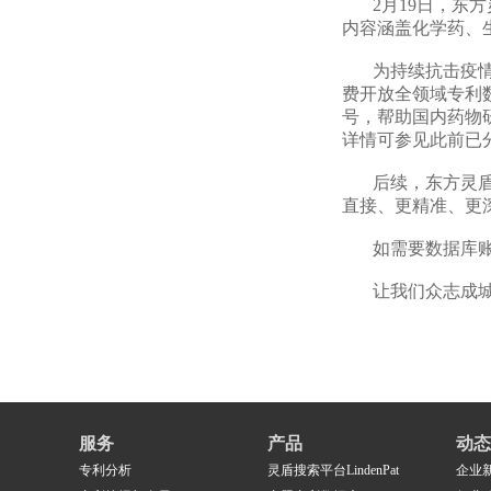
2月19日，东方灵
内容涵盖化学药、
为持续抗击疫情，
费开放全领域专利数
号，帮助国内药物
详情可参见此前已
后续，东方灵盾T
直接、更精准、更
如需要数据库账号或
让我们众志成城，
服务
产品
动态
专利分析
灵盾搜索平台LindenPat
企业