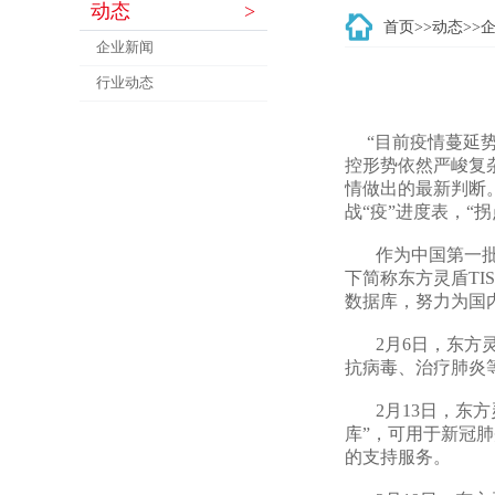
动态
>
首页
>>
动态
>>
企业新闻
行业动态
“目前疫情蔓延势
控形势依然严峻复
情做出的最新判断
战“疫”进度表，“拐
作为中国第一批由
下简称东方灵盾T
数据库，努力为国
2月6日，东方灵
抗病毒、治疗肺炎
2月13日，东方
库”，可用于新冠
的支持服务。