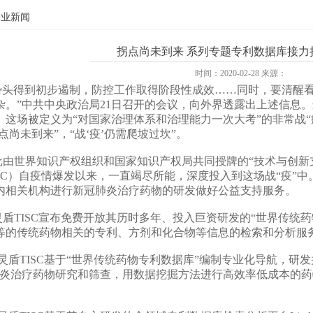
企业新闻
拐点尚未到来 系列专题专利数据库接力持
时间：2020-02-28 来源：
头得到初步遏制，防控工作取得阶段性成效……同时，要清醒看
杂。”中共中央政治局21日召开的会议，向外界透露出上述信息
。这场被定义为“对国家治理体系和治理能力一次大考”的非常战
点尚未到来”，“战‘疫’仍需爬坡过坎”。
世界知识产权组织和国家知识产权局共同授牌的“技术与创新支持
ISC）自疫情爆发以来，一直竭尽所能，深度投入到这场战“疫”
内相关机构进行新冠肺炎治疗药物的研发做好公益支持服务。
盾TISC宣布免费开放其历时多年、投入巨资研发的“世界传统
等的传统药物相关的专利、方剂和化合物等信息的检索和分析服
灵盾TISC基于“世界传统药物专利数据库”编制专业化导航，研
肺炎治疗药物研究和筛查，用数据挖掘方法进行高效率低成本的